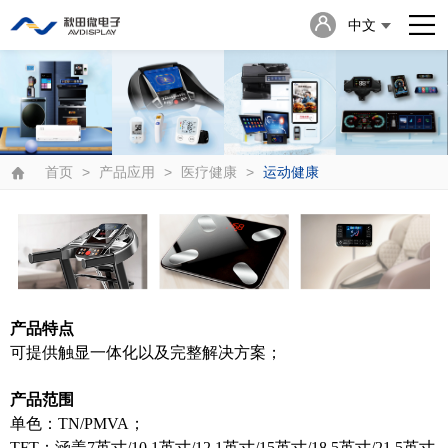
中文
English
日本語
首页
>
产品应用
>
医疗健康
>
运动健康
产品特点
可提供触显一体化以及完整解决方案；
产品范围
单色：TN/PMVA；
TFT：涵盖7英寸/10.1英寸/12.1英寸/15英寸/18.5英寸/21.5英寸