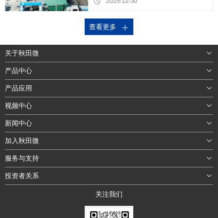
2025-12-30
国生产基地主体结构正式封顶。公司
高管团队、供应商和客户代表、项目
查看更多
建设方代表及当地政府相关官员共同
出席封顶仪式，见证了项目建设的重
要节点。本次主体结构封顶，标志着
关于秋田微
公司泰国生产基地建设取得阶段性进
展，为后续项目推进奠定了基础，助
产品中心
力公司国际化战略布局稳步落地。
产品应用
视频中心
新闻中心
加入秋田微
服务与支持
投资者关系
关注我们