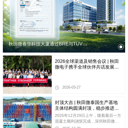
秋田微春华科技大厦通过BRE与TÜV净
零碳建筑卓越级认证
2026全球渠道及销售会议 | 秋田
微电子携手全球伙伴共话发展新
机遇
2026-03-27
封顶大吉 | 秋田微泰国生产基地
主体结构圆满封顶，稳步推进全
球化战略布局！
2025年12月29日上午，随着最后一方
混凝土顺利浇筑完成，深圳秋田微电
子股份有限公司（以下简称“公司”）泰